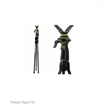
Primos Tripé 2ªG