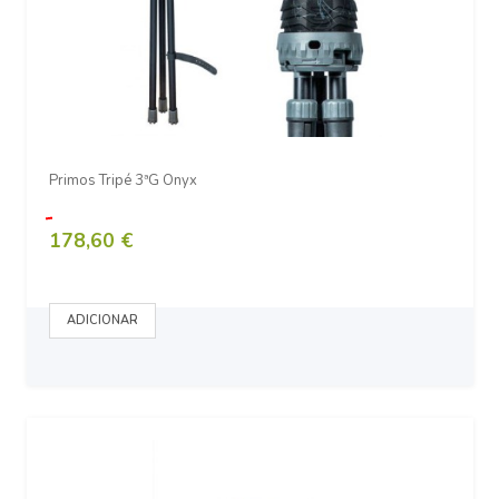
Primos Tripé 3ªG Onyx
178,60 €