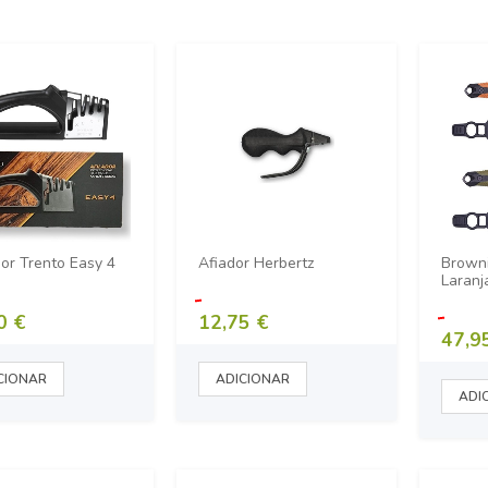
or Trento Easy 4
Afiador Herbertz
Browni
Laranj
0 €
12,75 €
47,9