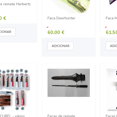
de remate Herbertz
0 €
Faca Deerhunter
Faca M
60,00 €
61,5
door - madeira de oliveira
Faca CJH Outdoor em Madeira de
Oliveira
48,50 €
CUREL - vários
Facas de remate
Facas 