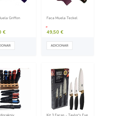
uela Griffon
Faca Muela Teckel
0 €
49,50 €
TRENTO cortapluma Blue Dot
TRENTO - Cortapluma Blue
20,00 €
20,00 €
Morakniv
Kit 3 Facas - Taylor's Eye