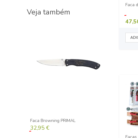
Faca 
Veja também
47,5
Faca Browning PRIMAL
Faca CJH Out
32,95 €
48,50 €
Facas 