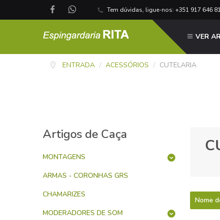
Tem dúvidas, ligue-nos: +351 917 646 8
VER A
ENTRADA
/
ACESSÓRIOS
/
CUTELARIA
Artigos de Caça
C
MONTAGENS
ARMAS - CORONHAS GRS
CHAMARIZES
Nome do
MODERADORES DE SOM