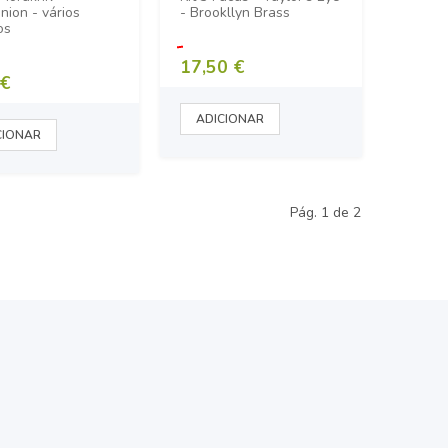
ion - vários
- Brookllyn Brass
os
17,50 €
 €
Pág. 1 de 2