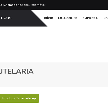
15 (Chamada nacional rede móvel)
RTIGOS
INÍCIO
LOJA ONLINE
EMPRESA
IN
UTELARIA
 Produto Ordenado +/-