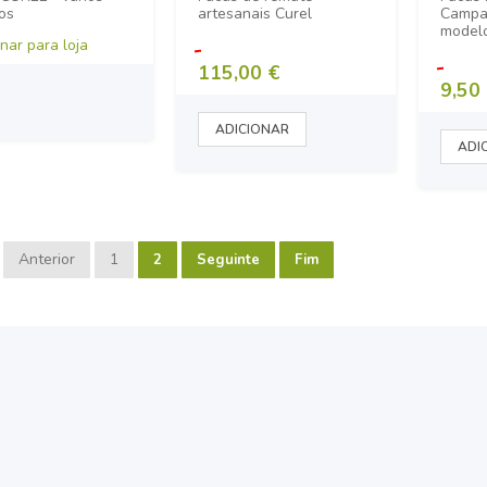
os
artesanais Curel
Campan
model
nar para loja
115,00 €
9,50
Anterior
1
2
Seguinte
Fim