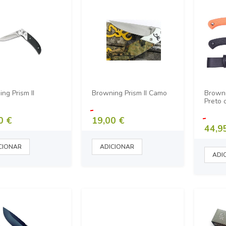
ng Prism II
Browning Prism II Camo
Browni
Preto 
0 €
19,00 €
44,9