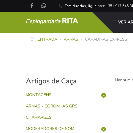
Tem dúvidas, ligue-nos: +351 917 646 8
VER A
ENTRADA
/
ARMAS
/
CARABINAS EXPRESS
Artigos de Caça
Nenhum r
MONTAGENS
ARMAS - CORONHAS GRS
CHAMARIZES
MODERADORES DE SOM