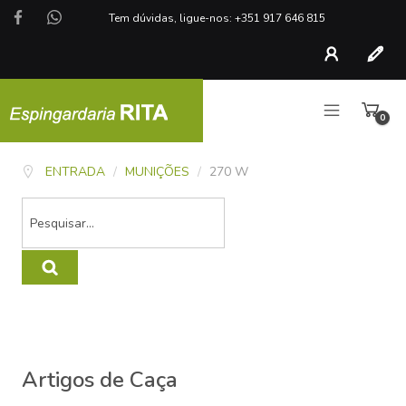
Tem dúvidas, ligue-nos: +351 917 646 815
Conta
Regist
0
artigo
ENTRADA
/
MUNIÇÕES
/
270 W
Artigos de Caça