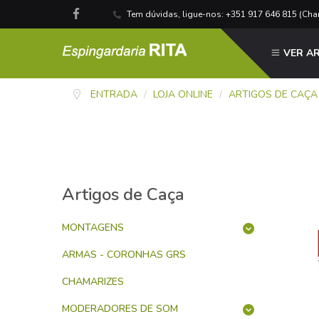
Tem dúvidas, ligue-nos: +351 917 646 815 (Ch
VER A
ENTRADA
/
LOJA ONLINE
/
ARTIGOS DE CAÇA
Artigos de Caça
MONTAGENS
ARMAS - CORONHAS GRS
CHAMARIZES
MODERADORES DE SOM