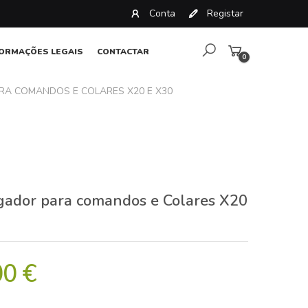
Conta
Registar
FORMAÇÕES LEGAIS
CONTACTAR
0
artigos
A COMANDOS E COLARES X20 E X30
gador para comandos e Colares X20
00 €