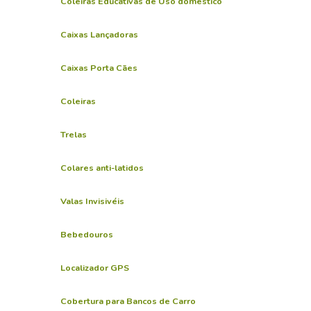
Coleiras Educativas de Uso doméstico
Caixas Lançadoras
Caixas Porta Cães
Coleiras
Trelas
Colares anti-latidos
Valas Invisivéis
Bebedouros
Localizador GPS
Cobertura para Bancos de Carro