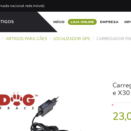
amada nacional rede móvel)
RTIGOS
INÍCIO
LOJA ONLINE
EMPRESA
IN
/
ARTIGOS PARA CÃES
/
LOCALIZADOR GPS
/
CARREGADOR PAR
Carre
e X30
23,