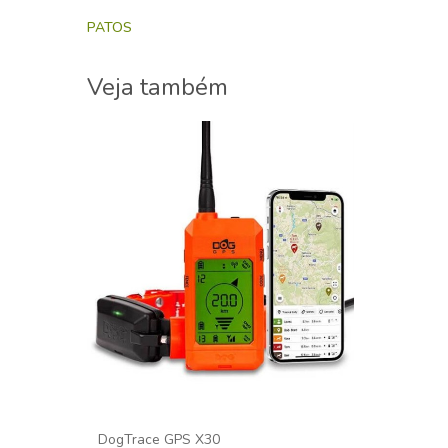
PATOS
Veja também
.Localizado
569,00 €
DogTrace GPS X30