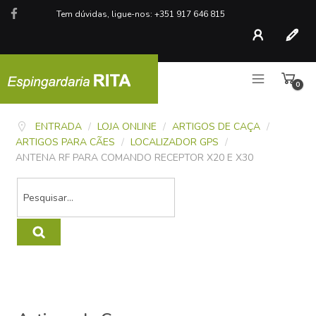
Tem dúvidas, ligue-nos: +351 917 646 815
Conta
Regist
0
artigo
ENTRADA
/
LOJA ONLINE
/
ARTIGOS DE CAÇA
/
ARTIGOS PARA CÃES
/
LOCALIZADOR GPS
/
ANTENA RF PARA COMANDO RECEPTOR X20 E X30