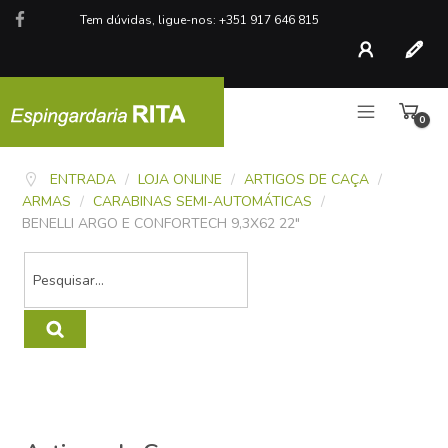
Tem dúvidas, ligue-nos: +351 917 646 815
Conta
Regist
0
artigo
ENTRADA
/
LOJA ONLINE
/
ARTIGOS DE CAÇA
/
ARMAS
/
CARABINAS SEMI-AUTOMÁTICAS
/
BENELLI ARGO E CONFORTECH 9,3X62 22"